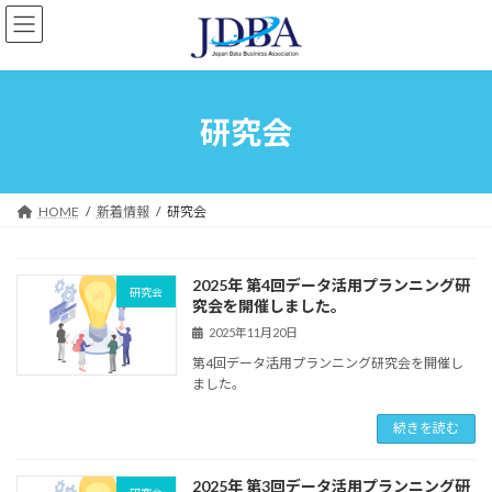
コ
ナ
ン
ビ
テ
ゲ
ン
ー
ツ
シ
へ
ョ
研究会
ス
ン
キ
に
ッ
移
プ
動
HOME
新着情報
研究会
2025年 第4回データ活用プランニング研
研究会
究会を開催しました。
2025年11月20日
第4回データ活用プランニング研究会を開催し
ました。
続きを読む
2025年 第3回データ活用プランニング研