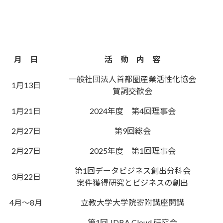
月 日
活 動 内 容
一般社団法人首都圏産業活性化協会
1月13日
賀詞交歓会
1月21日
2024年度 第4回理事会
2月27日
第9回総会
2月27日
2025年度 第1回理事会
第1回データビジネス創出分科会
3月22日
案件獲得研究とビジネスの創出
4月～8月
立教大学大学院寄附講座開講
第1回 JDBA Cloud 研究会