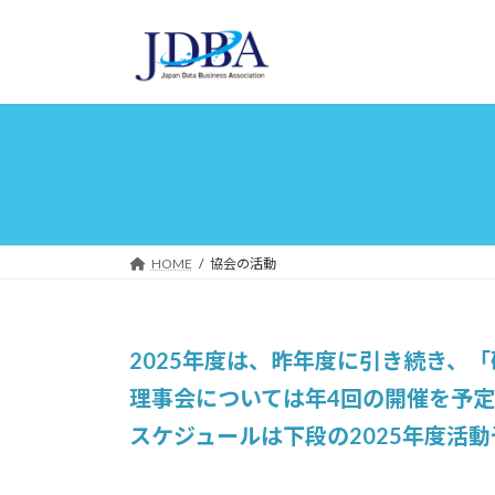
コ
ナ
ン
ビ
テ
ゲ
ン
ー
ツ
シ
へ
ョ
ス
ン
キ
に
ッ
移
プ
動
HOME
協会の活動
2025年度は、昨年度に引き続き、
理事会については年4回の開催を予
スケジュールは下段の2025年度活