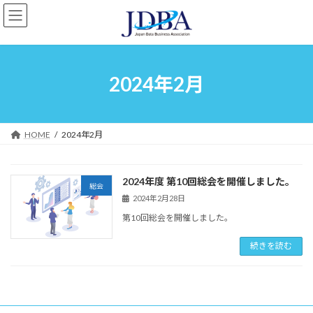
コ
ナ
ン
ビ
テ
ゲ
ン
ー
ツ
シ
へ
ョ
2024年2月
ス
ン
キ
に
ッ
移
プ
動
HOME
2024年2月
2024年度 第10回総会を開催しました。
総会
2024年2月28日
第10回総会を開催しました。
続きを読む